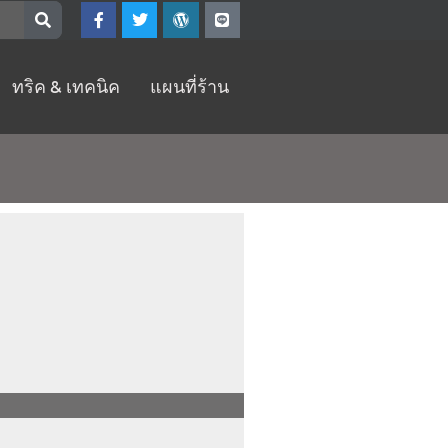
F
T
W
L
a
w
o
i
c
i
r
n
e
t
d
e
b
t
p
ทริค & เทคนิค
แผนที่ร้าน
o
e
r
o
r
e
k
s
-
s
f