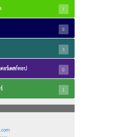
s
7
0
3
ตอร์เดสก์ทอป
0
ร์
1
์.com