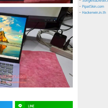
SongkhlaDiesel
–
PipatSkin.com
–
Hackerwin.in.th
–
LINE