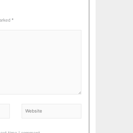
marked
*
Website
 next time I comment.