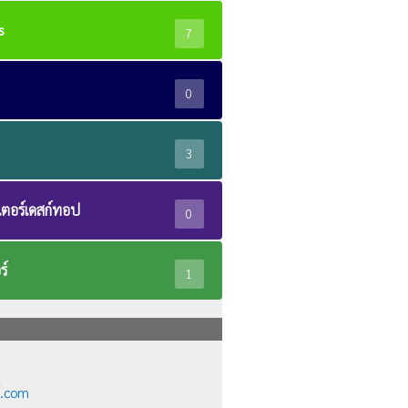
s
7
0
3
ตอร์เดสก์ทอป
0
ร์
1
์.com