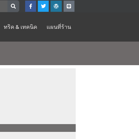
F
T
W
L
a
w
o
i
c
i
r
n
e
t
d
e
b
t
p
ทริค & เทคนิค
แผนที่ร้าน
o
e
r
o
r
e
k
s
-
s
f