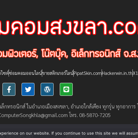
บไซต์
ซ่อมคอมออนไลน์
ขายสติกเกอร์ไลน์
PipatSkin.com
Hackerwin.in.th
X1
F
T
W
L
a
w
o
i
c
i
r
n
e
t
d
e
ิเล็กทรอนิกส์ ในอำเภอเมืองสงขลา, อำเภอใกล้เคียง ทุกรุ่น ทุกอาการ
b
t
p
ล์ FixComputerSongkhla@gmail.com โทร. 08-5870-7205
o
e
r
o
r
e
k
s
erience on our website. If you continue to use this site we will assum
เกี่ยวกับเรา
ข้อกำหนดการใช้งาน
 by
VarietyPC.net
-
s